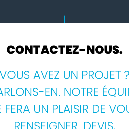
CONTACTEZ-NOUS.
VOUS AVEZ UN PROJET 
ARLONS-EN. NOTRE ÉQUI
E FERA UN PLAISIR DE VO
RENSEIGNER. DEVIS,