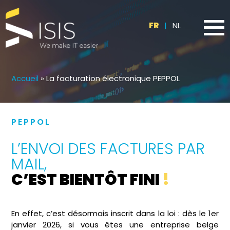
FR
|
NL
Accueil
»
La facturation électronique PEPPOL
PEPPOL
L’ENVOI DES FACTURES PAR
MAIL,
C’EST BIENTÔT FINI
!
En effet, c’est désormais inscrit dans la loi : dès le 1
er
janvier 2026, si vous êtes une entreprise belge