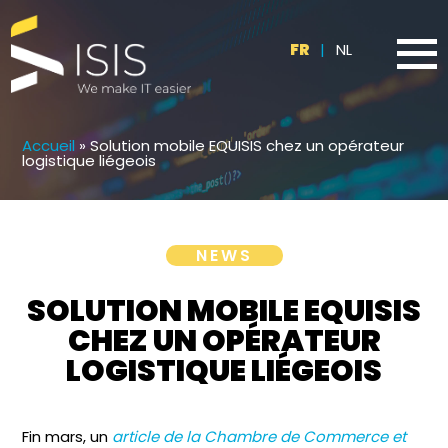
FR
|
NL
Accueil
»
Solution mobile EQUISIS chez un opérateur
logistique liégeois
NEWS
SOLUTION MOBILE EQUISIS
CHEZ UN OPÉRATEUR
LOGISTIQUE LIÉGEOIS
Fin mars, un
article de la Chambre de Commerce et