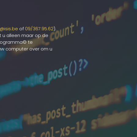
v@isis.be
of
09/367.95.62
).
t u alleen maar op de
-programma© te
 uw computer over om u