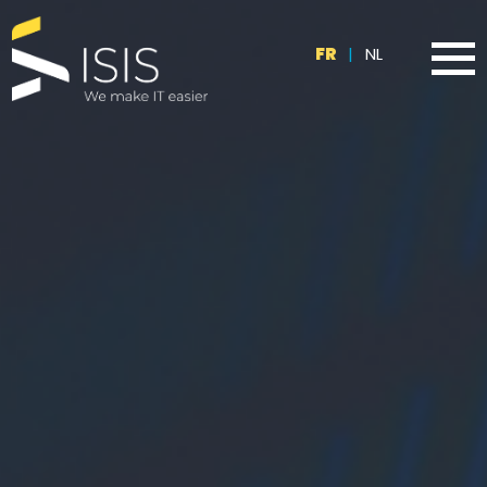
FR
|
NL