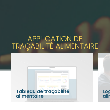
APPLICATION DE
TRAÇABILITÉ ALIMENTAIRE
Logiciel de traçabilité
alimentaire
Out