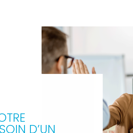
E
OTRE
ESOIN D’UN