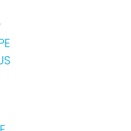
?
PE
US
E.