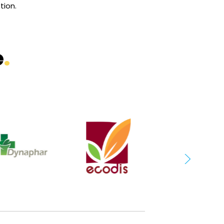
tion.
e
.