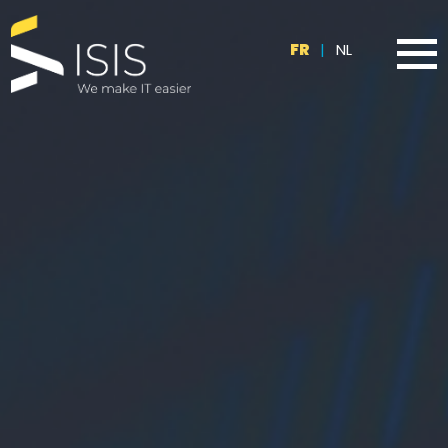
FR
|
NL