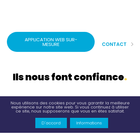
APPLICATION WEB SUR-
MESURE
CONTACT
Ils nous font confiance
.
Nous utilisons des cookies pour vous garantir la meilleure
expérience sur notre site web. Si vous continuez à utiliser
ce site, nous supposerons que vous en êtes satisfait.
PRENDRE RDV
D'accord
Informations