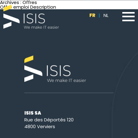
Archives :
Offres
Offre emploi Description
FR
|
NL
ISIS SA
Rue des Déportés 120
4800 Verviers