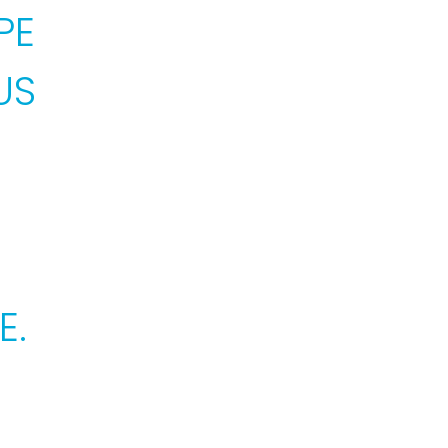
PE
US
E.