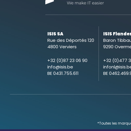
ISIS SA
ISIS Flande
Rue des Déportés 120
Baron Tibbau
4800 Verviers
9290 Overme
+32 (0)87 23 06 90
+32 (0)477 3
info@isis.be
infonl@isis.b
BE 0431.755.611
BE 0462.469.
*Toutes les marque