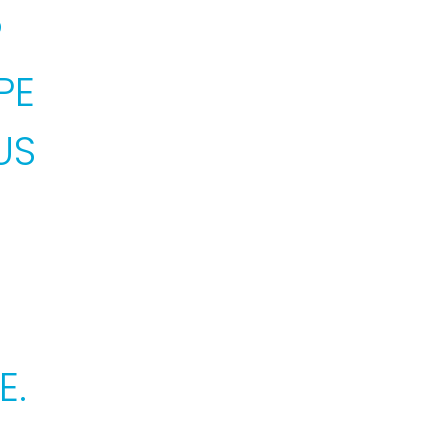
?
PE
US
E.