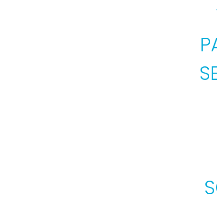
P
S
S